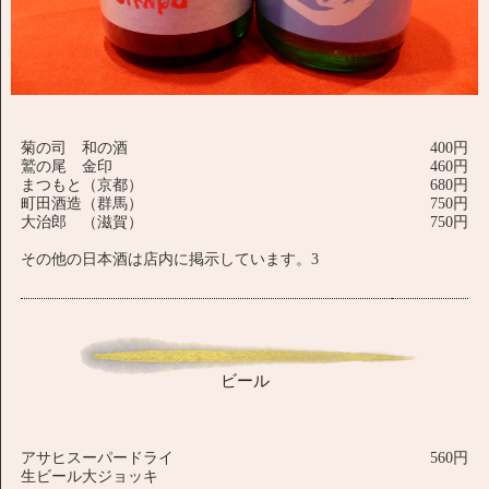
菊の司 和の酒
400円
鷲の尾 金印
460円
まつもと（京都）
680円
町田酒造（群馬）
750円
大治郎 （滋賀）
750円
その他の日本酒は店内に掲示しています。3
ビール
アサヒスーパードライ
560円
生ビール大ジョッキ