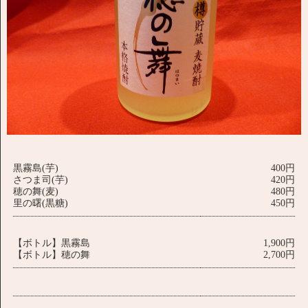
黒霧島(芋)
400円
さつま司(芋)
420円
穂の舞(麦)
480円
里の曙(黒糖)
450円
【ボトル】黒霧島
1,900円
【ボトル】穂の舞
2,700円